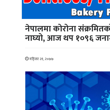
नेपालमा कोरोना संक्रमित
नाघ्यो, आज थप १०९६ जनामा 
मङि्सर २१, २०७७