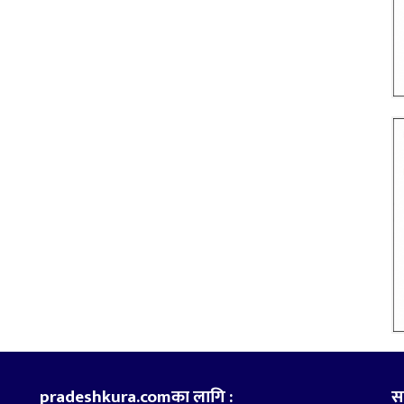
pradeshkura.comका लागि :
स