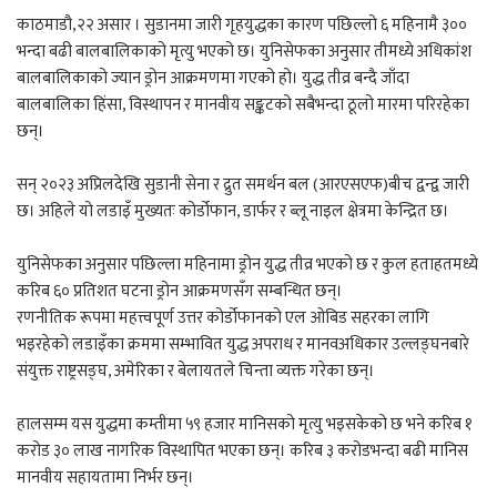
काठमाडौ,२२ असार । सुडानमा जारी गृहयुद्धका कारण पछिल्लो ६ महिनामै ३००
भन्दा बढी बालबालिकाको मृत्यु भएको छ। युनिसेफका अनुसार तीमध्ये अधिकांश
बालबालिकाको ज्यान ड्रोन आक्रमणमा गएको हो। युद्ध तीव्र बन्दै जाँदा
बालबालिका हिंसा, विस्थापन र मानवीय सङ्कटको सबैभन्दा ठूलो मारमा परिरहेका
छन्।
सन् २०२३ अप्रिलदेखि सुडानी सेना र द्रुत समर्थन बल (आरएसएफ)बीच द्वन्द्व जारी
छ। अहिले यो लडाइँ मुख्यतः कोर्डोफान, डार्फर र ब्लू नाइल क्षेत्रमा केन्द्रित छ।
युनिसेफका अनुसार पछिल्ला महिनामा ड्रोन युद्ध तीव्र भएको छ र कुल हताहतमध्ये
करिब ६० प्रतिशत घटना ड्रोन आक्रमणसँग सम्बन्धित छन्।
रणनीतिक रूपमा महत्त्वपूर्ण उत्तर कोर्डोफानको एल ओबिड सहरका लागि
भइरहेको लडाइँका क्रममा सम्भावित युद्ध अपराध र मानवअधिकार उल्लङ्घनबारे
संयुक्त राष्ट्रसङ्घ, अमेरिका र बेलायतले चिन्ता व्यक्त गरेका छन्।
हालसम्म यस युद्धमा कम्तीमा ५९ हजार मानिसको मृत्यु भइसकेको छ भने करिब १
करोड ३० लाख नागरिक विस्थापित भएका छन्। करिब ३ करोडभन्दा बढी मानिस
मानवीय सहायतामा निर्भर छन्।