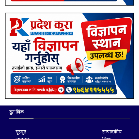
द्रुत लिंक
गृहपृष्ठ
सम्पादकीय