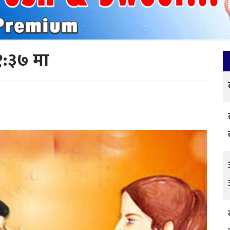
१:३७ मा