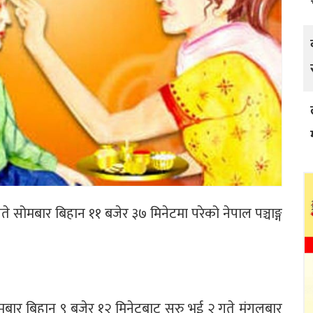
े सोमबार बिहान ११ बजेर ३७ मिनेटमा परेको नेपाल पञ्चाङ्ग
ोमबार बिहान ९ बजेर १२ मिनेटबाट सुरु भई २ गते मंगलबार