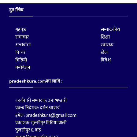
द्रुत लिंक
गृहपृष्ठ
सम्पादकीय
समाचार
शिक्षा
अन्तर्वार्ता
स्वास्थ्य
फिचर
खेल
भिडियो
विदेश
मनोरंजन
pradeshkura.comका लागि :
कार्यकारी सम्पादक: उमा भण्डारी
प्रबन्ध निर्देशक: दर्शन आचार्य
pradeshkura@gmail.com
इमेल:
प्रकाशक: तुल्सीपुर मिडिया प्राली
तुलसीपुर ६, दाङ