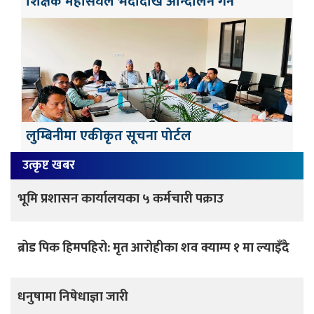
शिक्षक महासंघले भदौदेखि आन्दोलन गर्ने
लुम्बिनीमा एकीकृत सूचना पोर्टल
उत्कृष्ट खबर
भूमि प्रशासन कार्यालयका ५ कर्मचारी पक्राउ
ब्रोड पिक हिमपहिरो: मृत आरोहीका शव क्याम्प १ मा ल्याइँदै
धनुषामा निषेधाज्ञा जारी