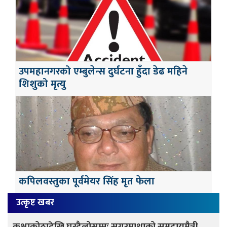
उपमहानगरको एम्बुलेन्स दुर्घटना हुँदा डेढ महिने
शिशुको मृत्यु
कपिलवस्तुका पूर्वमेयर सिंह मृत फेला
उत्कृष्ट खबर
कक्षाकोठादेखि घरदैलोसम्मः सगरमाथाको समुदायमैत्री