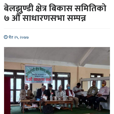
बेलझुण्डी क्षेत्र बिकास समितिको
७ औं साधारणसभा सम्पन्न
चैत २५, २०७७