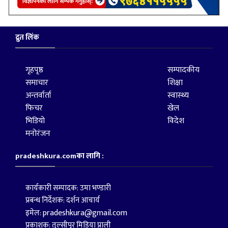
द्रुत लिंक
गृहपृष्ठ
सम्पादकीय
समाचार
शिक्षा
अन्तर्वार्ता
स्वास्थ्य
फिचर
खेल
भिडियो
विदेश
मनोरंजन
pradeshkura.comका लागि :
कार्यकारी सम्पादक: उमा भण्डारी
प्रबन्ध निर्देशक: दर्शन आचार्य
pradeshkura@gmail.com
इमेल:
प्रकाशक: तुल्सीपुर मिडिया प्राली