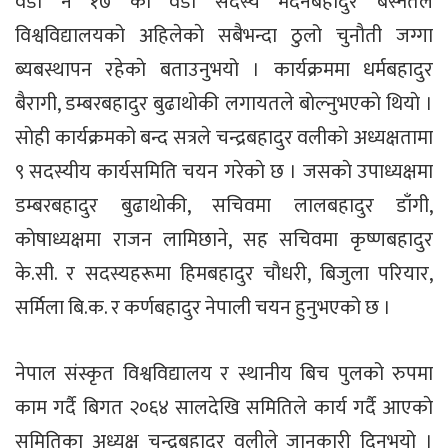
वडा नं १७ का वडा सदस्य मदनबहादुर बस्नेतले
विश्वविद्यालयको अहिलेकाे सबैभन्दा ठुलो चुनाैती जग्गा
ब्यबस्थापन रहेकाे बताउनुभयो । कार्यक्रममा धर्मबहादुर
बैरागी, डम्बरबहादुर बुढाथोकी लगायतले बाेल्नुभएकाे थियाे ।
साेही कार्यक्रमको बन्द सत्रले चन्द्रबहादुर वलीकाे अध्यक्षतामा
९ सदस्यीय कार्यसमिति चयन गरेकाे छ । जसकाे उपाध्यक्षमा
डम्बरबहादुर बुढाथोकी, सचिवमा लालबहादुर डाँगी,
काेषाध्यक्षमा राजन लामिछाने, सह सचिवमा कृष्णबहादुर
के.सी. र सदस्यहरूमा हिमबहादुर चाैधरी, बिजुला परियार,
सर्मिला बि.क. र कर्णबहादुर नेपाली चयन हुनुभएको छ ।
नेपाल संस्कृत विश्वविद्यालय र स्थानीय बिच पुलको रुपमा
काम गर्दै बिगत २०६४ सालदेखि समितिले कार्य गर्दै आएकाे
समितिका अध्यक्ष चन्द्रबहादुर वलीले जानकारी दिनुभयो ।