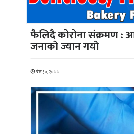
फैलिदै कोरोना संक्रमण :
जनाकाे ज्यान गयाे
चैत ३०, २०७७