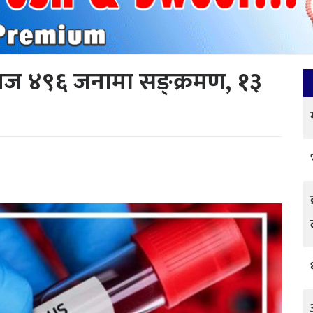
 आज ४९६ जनामा सङ्क्रमण, १३