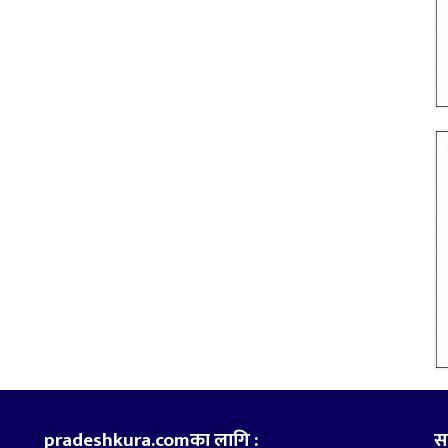
pradeshkura.comका लागि :
स