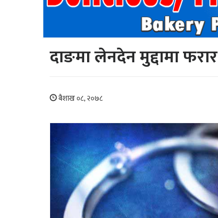
दाङमा लेनदेन मुद्दामा फरा
बैशाख ०८, २०७८