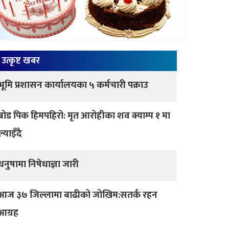
उत्कृष्ट खबर
भूमि प्रशासन कार्यालयका ५ कर्मचारी पक्राउ
ब्रोड पिक हिमपहिरो: मृत आरोहीका शव क्याम्प १ मा
ल्याइँदै
धनुषामा निषेधाज्ञा जारी
आज ३७ जिल्लामा बाढीको जोखिम:सतर्क रहन
आग्रह