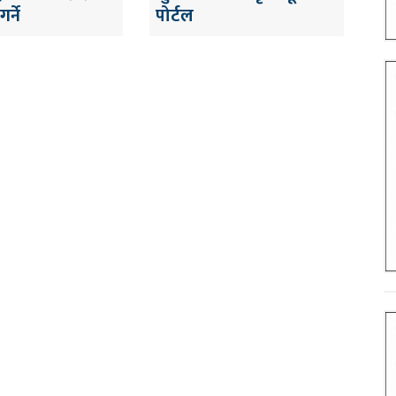
र्ने
पोर्टल