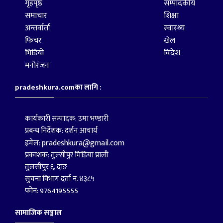
गृहपृष्ठ
सम्पादकीय
समाचार
शिक्षा
अन्तर्वार्ता
स्वास्थ्य
फिचर
खेल
भिडियो
विदेश
मनोरंजन
pradeshkura.comका लागि :
कार्यकारी सम्पादक: उमा भण्डारी
प्रबन्ध निर्देशक: दर्शन आचार्य
pradeshkura@gmail.com
इमेल:
प्रकाशक: तुल्सीपुर मिडिया प्राली
तुलसीपुर ६, दाङ
सुचना विभाग दर्ता न. ४३८५
फोन: 9764195555
सामाजिक सञ्जाल