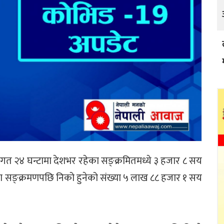
र गत २४ घन्टामा देशभर रहेका सङ्क्रमितमध्ये ३ हजार ८ सय
ना सङ्क्रमणपछि निको हुनेको संख्या ५ लाख ८८ हजार १ सय