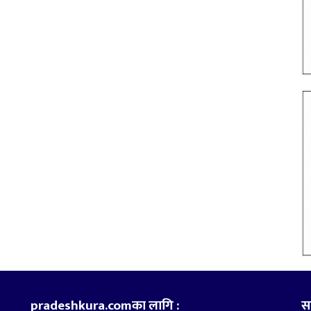
pradeshkura.comका लागि :
स