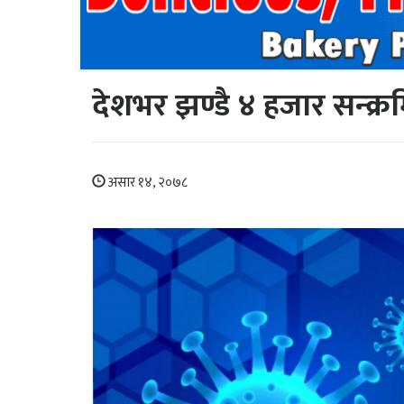
देशभर झण्डै ४ हजार सन्क्
असार १४, २०७८