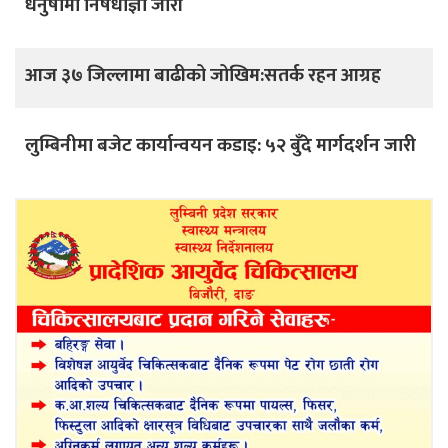
धनुषामा निषेधाज्ञा जारी
आज ३७ जिल्लामा बाढीको जोखिम:सतर्क रहन आग्रह
लुम्बिनीमा बजेट कार्यान्वयन कडाइ: ५२ बुँदे मार्गदर्शन जारी