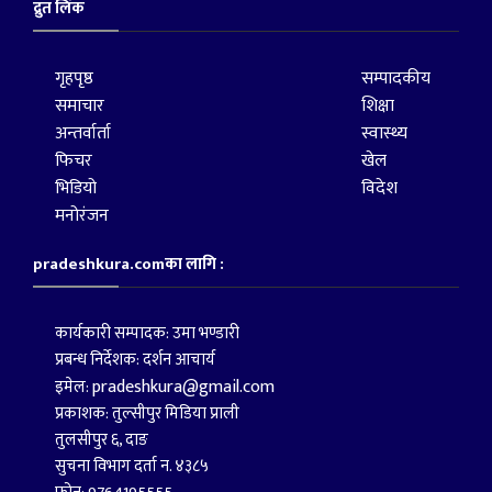
द्रुत लिंक
गृहपृष्ठ
सम्पादकीय
समाचार
शिक्षा
अन्तर्वार्ता
स्वास्थ्य
फिचर
खेल
भिडियो
विदेश
मनोरंजन
pradeshkura.comका लागि :
कार्यकारी सम्पादक: उमा भण्डारी
प्रबन्ध निर्देशक: दर्शन आचार्य
pradeshkura@gmail.com
इमेल:
प्रकाशक: तुल्सीपुर मिडिया प्राली
तुलसीपुर ६, दाङ
सुचना विभाग दर्ता न. ४३८५