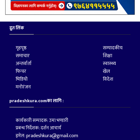
द्रुत लिंक
गृहपृष्ठ
सम्पादकीय
समाचार
शिक्षा
अन्तर्वार्ता
स्वास्थ्य
फिचर
खेल
भिडियो
विदेश
मनोरंजन
pradeshkura.comका लागि :
कार्यकारी सम्पादक: उमा भण्डारी
प्रबन्ध निर्देशक: दर्शन आचार्य
pradeshkura@gmail.com
इमेल: