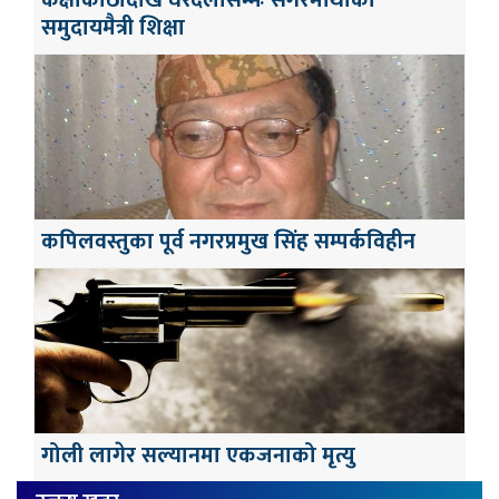
कक्षाकोठादेखि घरदैलोसम्मः सगरमाथाको
समुदायमैत्री शिक्षा
कपिलवस्तुका पूर्व नगरप्रमुख सिंह सम्पर्कविहीन
गोली लागेर सल्यानमा एकजनाको मृत्यु