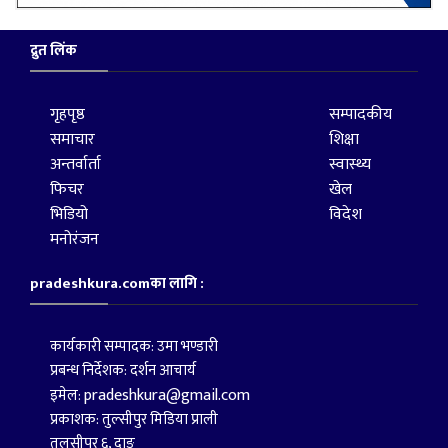
द्रुत लिंक
गृहपृष्ठ
सम्पादकीय
समाचार
शिक्षा
अन्तर्वार्ता
स्वास्थ्य
फिचर
खेल
भिडियो
विदेश
मनोरंजन
pradeshkura.comका लागि :
कार्यकारी सम्पादक: उमा भण्डारी
प्रबन्ध निर्देशक: दर्शन आचार्य
pradeshkura@gmail.com
इमेल:
प्रकाशक: तुल्सीपुर मिडिया प्राली
तुलसीपुर ६, दाङ