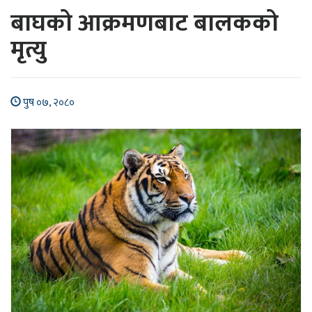
बाघको आक्रमणबाट बालकको
मृत्यु
पुष ०७, २०८०