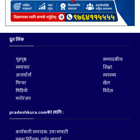
द्रुत लिंक
गृहपृष्ठ
सम्पादकीय
समाचार
शिक्षा
अन्तर्वार्ता
स्वास्थ्य
फिचर
खेल
भिडियो
विदेश
मनोरंजन
pradeshkura.comका लागि :
कार्यकारी सम्पादक: उमा भण्डारी
प्रबन्ध निर्देशक: दर्शन आचार्य