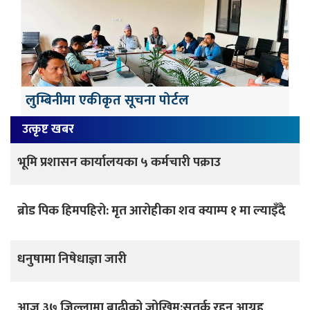
लुम्बिनीमा एकीकृत सूचना पोर्टल
उत्कृष्ट खबर
भूमि प्रशासन कार्यालयका ५ कर्मचारी पक्राउ
ब्रोड पिक हिमपहिरो: मृत आरोहीका शव क्याम्प १ मा ल्याइँदै
धनुषामा निषेधाज्ञा जारी
आज ३७ जिल्लामा बाढीको जोखिम:सतर्क रहन आग्रह