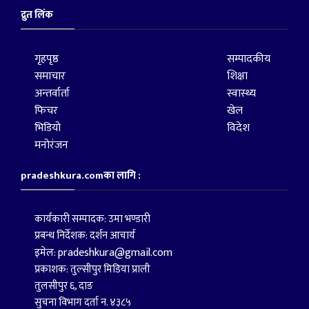
द्रुत लिंक
गृहपृष्ठ
सम्पादकीय
समाचार
शिक्षा
अन्तर्वार्ता
स्वास्थ्य
फिचर
खेल
भिडियो
विदेश
मनोरंजन
pradeshkura.comका लागि :
कार्यकारी सम्पादक: उमा भण्डारी
प्रबन्ध निर्देशक: दर्शन आचार्य
pradeshkura@gmail.com
इमेल:
प्रकाशक: तुल्सीपुर मिडिया प्राली
तुलसीपुर ६, दाङ
सुचना विभाग दर्ता न. ४३८५