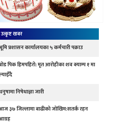
उत्कृष्ट खबर
भूमि प्रशासन कार्यालयका ५ कर्मचारी पक्राउ
ब्रोड पिक हिमपहिरो: मृत आरोहीका शव क्याम्प १ मा
ल्याइँदै
धनुषामा निषेधाज्ञा जारी
आज ३७ जिल्लामा बाढीको जोखिम:सतर्क रहन
आग्रह