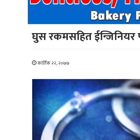
घुस रकमसहित ईन्जिनियर प
कार्तिक २२, २०७७