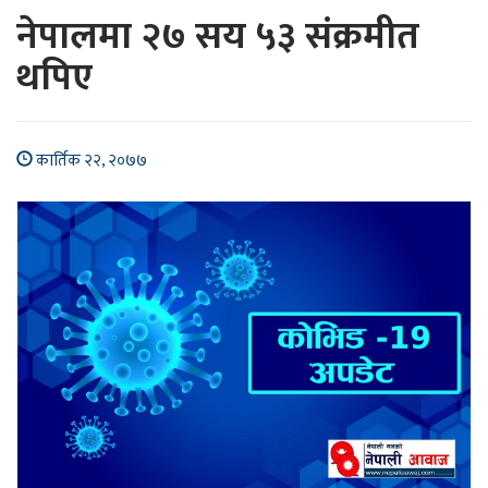
नेपालमा २७ सय ५३ संक्रमीत
थपिए
कार्तिक २२, २०७७