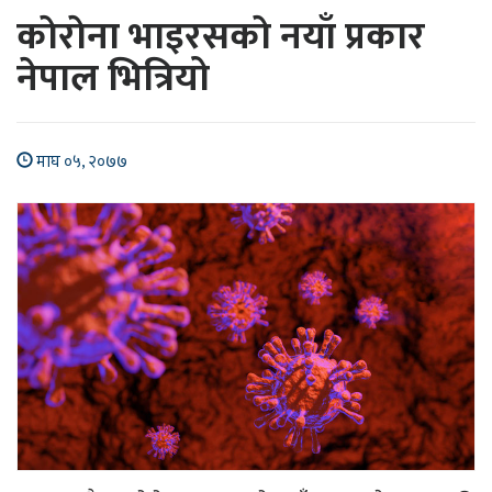
काेराेना भाइरसकाे नयाँ प्रकार
नेपाल भित्रियो
माघ ०५, २०७७