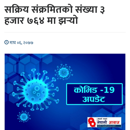
सक्रिय संक्रमितको संख्या ३
हजार ७६४ मा झर्‍यो
माघ ०६, २०७७