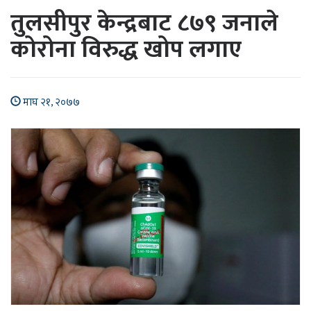
तुलसीपुर केन्द्रबाट ८७९ जनाले
कोरोना विरुद्ध खोप लगाए
माघ २१, २०७७