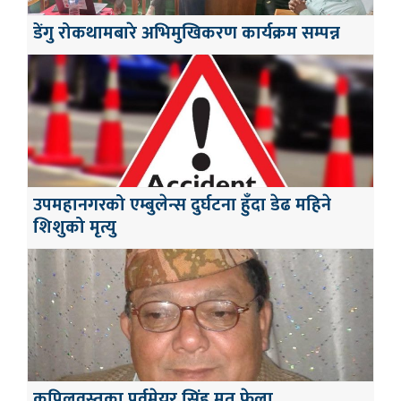
डेंगु रोकथामबारे अभिमुखिकरण कार्यक्रम सम्पन्न
उपमहानगरको एम्बुलेन्स दुर्घटना हुँदा डेढ महिने
शिशुको मृत्यु
कपिलवस्तुका पूर्वमेयर सिंह मृत फेला