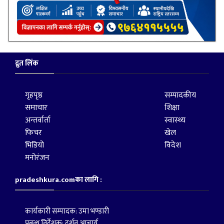
द्रुत लिंक
गृहपृष्ठ
सम्पादकीय
समाचार
शिक्षा
अन्तर्वार्ता
स्वास्थ्य
फिचर
खेल
भिडियो
विदेश
मनोरंजन
pradeshkura.comका लागि :
कार्यकारी सम्पादक: उमा भण्डारी
प्रबन्ध निर्देशक: दर्शन आचार्य