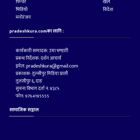
फिचर
खेल
भिडियो
विदेश
मनोरंजन
pradeshkura.comका लागि :
कार्यकारी सम्पादक: उमा भण्डारी
प्रबन्ध निर्देशक: दर्शन आचार्य
pradeshkura@gmail.com
इमेल:
प्रकाशक: तुल्सीपुर मिडिया प्राली
तुलसीपुर ६, दाङ
सुचना विभाग दर्ता न. ४३८५
फोन: 9764195555
सामाजिक सञ्जाल