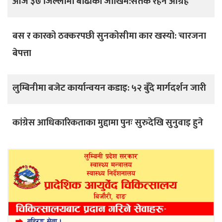
आज ३७ जिल्लामा बाढीको जोखिम:सतर्क रहन आग्रह
बस र कारको ठक्करपछी सुनकोसीमा कार खस्यो: चारजना
बेपत्ता
लुम्बिनीमा बजेट कार्यान्वयन कडाइ: ५२ बुँदे मार्गदर्शन जारी
कांग्रेस आधिकारिकताका मुद्दामा पुनः सुरुदेखि सुनुवाइ हुने