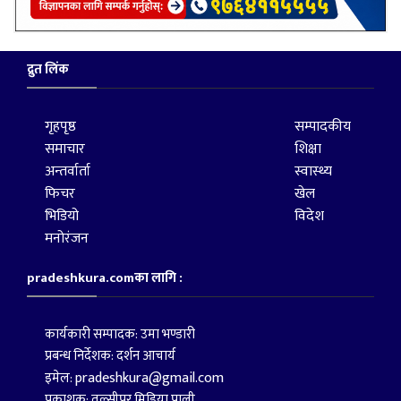
द्रुत लिंक
गृहपृष्ठ
सम्पादकीय
समाचार
शिक्षा
अन्तर्वार्ता
स्वास्थ्य
फिचर
खेल
भिडियो
विदेश
मनोरंजन
pradeshkura.comका लागि :
कार्यकारी सम्पादक: उमा भण्डारी
प्रबन्ध निर्देशक: दर्शन आचार्य
pradeshkura@gmail.com
इमेल:
प्रकाशक: तुल्सीपुर मिडिया प्राली