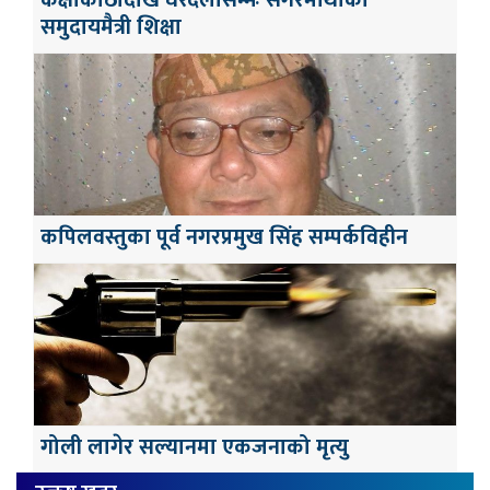
कक्षाकोठादेखि घरदैलोसम्मः सगरमाथाको
समुदायमैत्री शिक्षा
कपिलवस्तुका पूर्व नगरप्रमुख सिंह सम्पर्कविहीन
गोली लागेर सल्यानमा एकजनाको मृत्यु