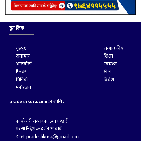
द्रुत लिंक
गृहपृष्ठ
सम्पादकीय
समाचार
शिक्षा
अन्तर्वार्ता
स्वास्थ्य
फिचर
खेल
भिडियो
विदेश
मनोरंजन
pradeshkura.comका लागि :
कार्यकारी सम्पादक: उमा भण्डारी
प्रबन्ध निर्देशक: दर्शन आचार्य
pradeshkura@gmail.com
इमेल: