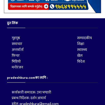
द्रुत लिंक
गृहपृष्ठ
सम्पादकीय
समाचार
शिक्षा
अन्तर्वार्ता
स्वास्थ्य
फिचर
खेल
भिडियो
विदेश
मनोरंजन
pradeshkura.comका लागि :
कार्यकारी सम्पादक: उमा भण्डारी
प्रबन्ध निर्देशक: दर्शन आचार्य
pradeshkura@gmail.com
इमेल: