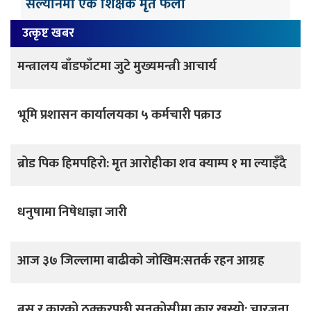
सल्यानमा एक शिक्षक मृत फेला
उत्कृष्ट खबर
मन्त्रालय बाँडफाँटमा जुटे मुख्यमन्त्री आचार्य
भूमि प्रशासन कार्यालयका ५ कर्मचारी पक्राउ
ब्रोड पिक हिमपहिरो: मृत आरोहीका शव क्याम्प १ मा ल्याइँदै
धनुषामा निषेधाज्ञा जारी
आज ३७ जिल्लामा बाढीको जोखिम:सतर्क रहन आग्रह
बस र कारको ठक्करपछी सुनकोसीमा कार खस्यो: चारजना