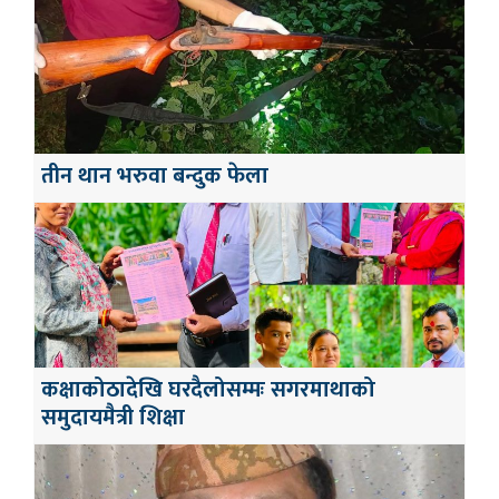
तीन थान भरुवा बन्दुक फेला
कक्षाकोठादेखि घरदैलोसम्मः सगरमाथाको
समुदायमैत्री शिक्षा