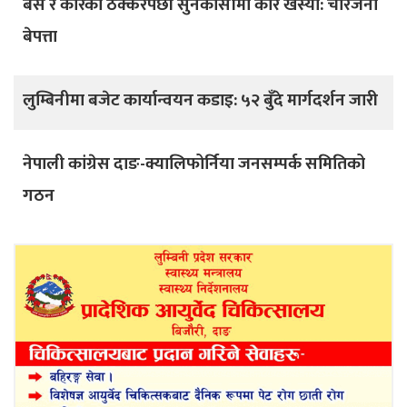
बस र कारको ठक्करपछी सुनकोसीमा कार खस्यो: चारजना
बेपत्ता
लुम्बिनीमा बजेट कार्यान्वयन कडाइ: ५२ बुँदे मार्गदर्शन जारी
नेपाली कांग्रेस दाङ-क्यालिफोर्निया जनसम्पर्क समितिको
गठन