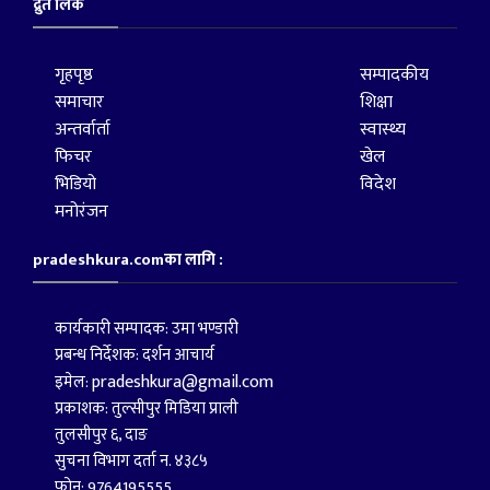
द्रुत लिंक
गृहपृष्ठ
सम्पादकीय
समाचार
शिक्षा
अन्तर्वार्ता
स्वास्थ्य
फिचर
खेल
भिडियो
विदेश
मनोरंजन
pradeshkura.comका लागि :
कार्यकारी सम्पादक: उमा भण्डारी
प्रबन्ध निर्देशक: दर्शन आचार्य
pradeshkura@gmail.com
इमेल:
प्रकाशक: तुल्सीपुर मिडिया प्राली
तुलसीपुर ६, दाङ
सुचना विभाग दर्ता न. ४३८५
फोन: 9764195555