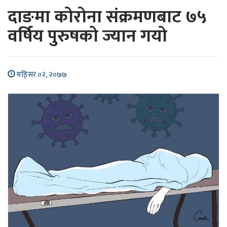
दाङमा कोरोना संक्रमणबाट ७५
वर्षिय पुरुषको ज्यान गयो
मङि्सर ०२, २०७७