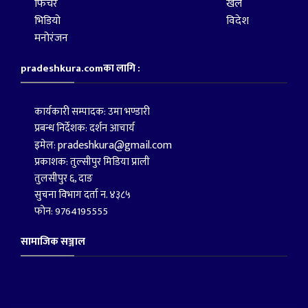
फिचर
खेल
भिडियो
विदेश
मनोरंजन
pradeshkura.comका लागि :
कार्यकारी सम्पादक: उमा भण्डारी
प्रबन्ध निर्देशक: दर्शन आचार्य
pradeshkura@gmail.com
इमेल:
प्रकाशक: तुल्सीपुर मिडिया प्राली
तुलसीपुर ६, दाङ
सुचना विभाग दर्ता न. ४३८५
फोन: 9764195555
सामाजिक सञ्जाल