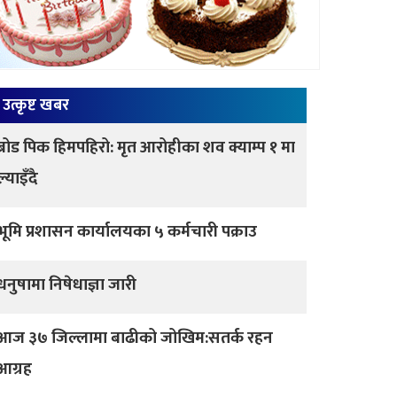
उत्कृष्ट खबर
ब्रोड पिक हिमपहिरो: मृत आरोहीका शव क्याम्प १ मा
ल्याइँदै
भूमि प्रशासन कार्यालयका ५ कर्मचारी पक्राउ
धनुषामा निषेधाज्ञा जारी
आज ३७ जिल्लामा बाढीको जोखिम:सतर्क रहन
आग्रह