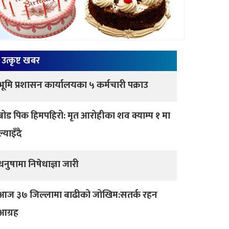
उत्कृष्ट खबर
भूमि प्रशासन कार्यालयका ५ कर्मचारी पक्राउ
ब्रोड पिक हिमपहिरो: मृत आरोहीका शव क्याम्प १ मा
ल्याइँदै
धनुषामा निषेधाज्ञा जारी
आज ३७ जिल्लामा बाढीको जोखिम:सतर्क रहन
आग्रह